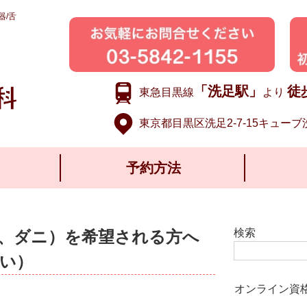
器/舌
「洗足駅」
徒
東急目黒線
より
東京都目黒区洗足2-7-15キューブ
予約方法
検索
、ダニ）を希望される方へ
い）
オンライン資