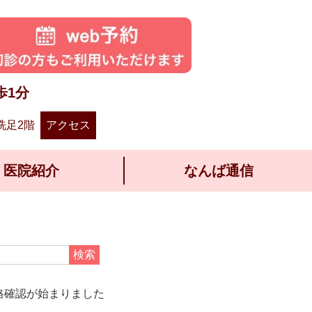
歩1分
洗足2階
アクセス
医院紹介
なんば通信
検索
格確認が始まりました